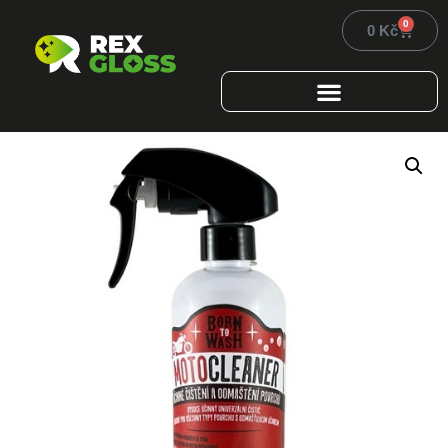
0
0
Kč